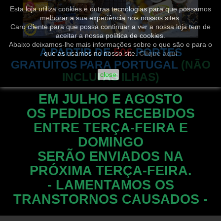
Esta loja utiliza cookies e outras tecnologias para que possamos
melhorar a sua experiência nos nossos sites.
Caro cliente para que possa continuar a ver a nossa loja tem de
aceitar a nossa política de cookies.
Abaixo deixamos-lhe mais informações sobre o que são e para o
A PARTIR DE
50€
PORTES
que as usamos no nosso site.
Clique aqui
GRATUITOS PARA PORTUGAL
(NÃO
INCLUI AS ILHAS)
close
EM JULHO E AGOSTO
OS PEDIDOS RECEBIDOS
ENTRE TERÇA-FEIRA E
DOMINGO
SERÃO ENVIADOS NA
PRÓXIMA TERÇA-FEIRA.
- LAMENTAMOS OS
TRANSTORNOS CAUSADOS -