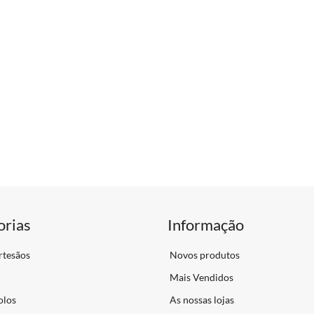
orias
Informação
rtesãos
Novos produtos
Mais Vendidos
olos
As nossas lojas