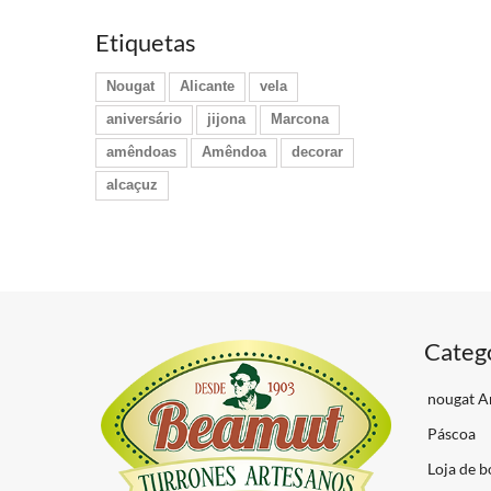
Etiquetas
Nougat
Alicante
vela
aniversário
jijona
Marcona
amêndoas
Amêndoa
decorar
alcaçuz
Categ
nougat A
Páscoa
Loja de b