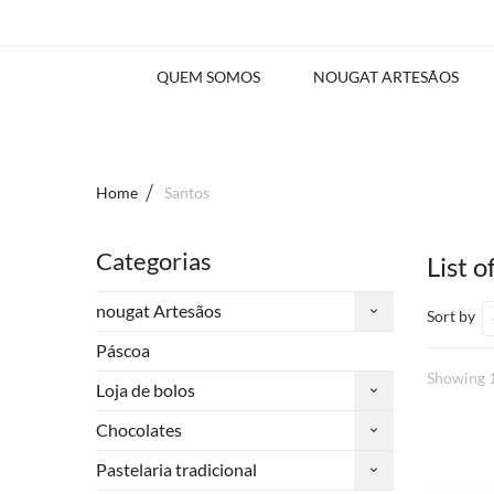
QUEM SOMOS
NOUGAT ARTESÃOS
Home
Santos
Categorias
List 
nougat Artesãos
Sort by
Páscoa
Showing 1
Loja de bolos
Chocolates
Pastelaria tradicional