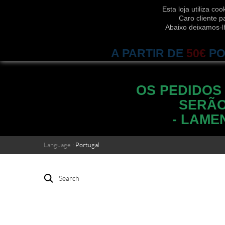
Esta loja utiliza c
Caro cliente p
Abaixo deixamos-l
A PARTIR DE
50€
PO
OS PEDIDOS
SERÃO
- LAME
Language :
Portugal
Search