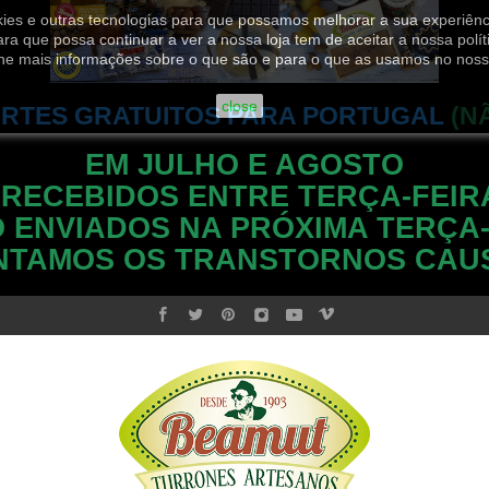
ookies e outras tecnologias para que possamos melhorar a sua experiênc
ara que possa continuar a ver a nossa loja tem de aceitar a nossa polít
he mais informações sobre o que são e para o que as usamos no noss
close
RTES GRATUITOS PARA PORTUGAL
(N
EM JULHO E AGOSTO
 RECEBIDOS ENTRE TERÇA-FEIR
 ENVIADOS NA PRÓXIMA TERÇA-
NTAMOS OS TRANSTORNOS CAU