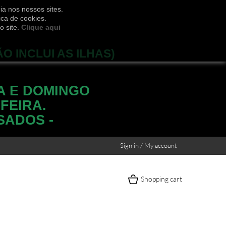
ia nos nossos sites.
ica de cookies.
o site.
Clique aqui
ÃO INCLUI AS ILHAS)
A E DOMINGO
FEIRA.
SADOS -
Sign in / My account
Shopping cart