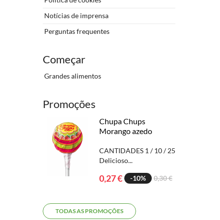
Notícias de imprensa
Perguntas frequentes
Começar
Grandes alimentos
Promoções
Chupa Chups
Morango azedo
CANTIDADES 1 / 10 / 25
Delicioso...
0,27 €
-10%
0,30 €
TODAS AS PROMOÇÕES