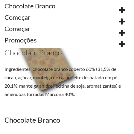
Chocolate Branco
Começar
Começar
Promoções
Chocolate Branco
Ingredientes: chocolate branco coberto 60% (31,5% de
cacau, açúcar, manteiga de cacau, leite desnatado em pó
20,1%, manteiga anidro, lecitina de soja, aromatizantes) e
amêndoas torradas Marcona 40%.
Chocolate Branco