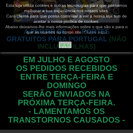
Esta loja utiliza cookies e outras tecnologias para que possamos
melhorar a sua experiência nos nossos sites.
Caro cliente para que possa continuar a ver a nossa loja tem de
aceitar a nossa política de cookies.
Abaixo deixamos-lhe mais informações sobre o que são e para o
A PARTIR DE
50€
PORTES
que as usamos no nosso site.
Clique aqui
GRATUITOS PARA PORTUGAL
(NÃO
INCLUI AS ILHAS)
close
EM JULHO E AGOSTO
OS PEDIDOS RECEBIDOS
ENTRE TERÇA-FEIRA E
DOMINGO
SERÃO ENVIADOS NA
PRÓXIMA TERÇA-FEIRA.
- LAMENTAMOS OS
TRANSTORNOS CAUSADOS -