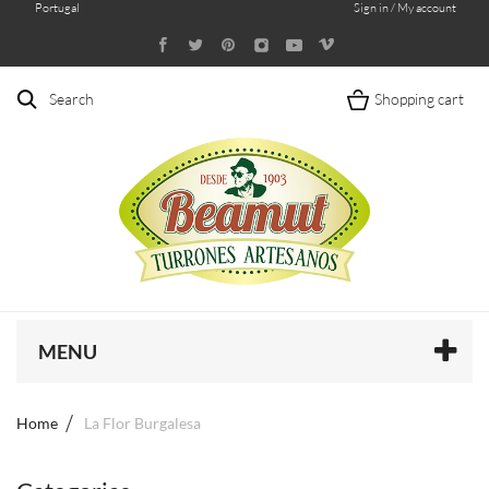
Portugal
Sign in / My account
Search
Shopping cart
MENU
Home
La Flor Burgalesa