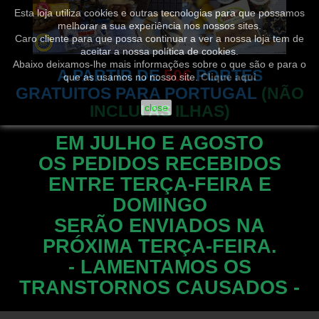
Esta loja utiliza cookies e outras tecnologias para que possamos
melhorar a sua experiência nos nossos sites.
Caro cliente para que possa continuar a ver a nossa loja tem de
aceitar a nossa política de cookies.
Abaixo deixamos-lhe mais informações sobre o que são e para o
A PARTIR DE
50€
PORTES
que as usamos no nosso site.
Clique aqui
GRATUITOS PARA PORTUGAL
(NÃO
INCLUI AS ILHAS)
close
EM JULHO E AGOSTO
OS PEDIDOS RECEBIDOS
ENTRE TERÇA-FEIRA E
DOMINGO
SERÃO ENVIADOS NA
PRÓXIMA TERÇA-FEIRA.
- LAMENTAMOS OS
TRANSTORNOS CAUSADOS -