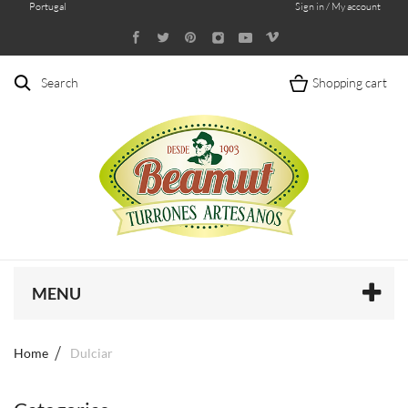
Portugal
Sign in / My account
Search
Shopping cart
MENU
Home
Dulciar