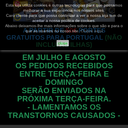
Esta loja utiliza cookies e outras tecnologias para que possamos
melhorar a sua experiência nos nossos sites.
Caro cliente para que possa continuar a ver a nossa loja tem de
aceitar a nossa política de cookies.
Abaixo deixamos-lhe mais informações sobre o que são e para o
A PARTIR DE
50€
PORTES
que as usamos no nosso site.
Clique aqui
GRATUITOS PARA PORTUGAL
(NÃO
INCLUI AS ILHAS)
close
EM JULHO E AGOSTO
OS PEDIDOS RECEBIDOS
ENTRE TERÇA-FEIRA E
DOMINGO
SERÃO ENVIADOS NA
PRÓXIMA TERÇA-FEIRA.
- LAMENTAMOS OS
TRANSTORNOS CAUSADOS -