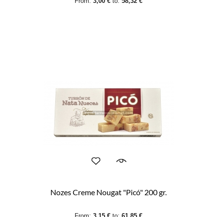
From:
3,00 €
to:
58,32 €
Nozes Creme Nougat "Picó" 200 gr.
From:
3,15 €
to:
61,85 €