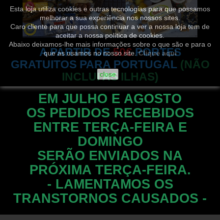
Esta loja utiliza cookies e outras tecnologias para que possamos
melhorar a sua experiência nos nossos sites.
Caro cliente para que possa continuar a ver a nossa loja tem de
aceitar a nossa política de cookies.
Abaixo deixamos-lhe mais informações sobre o que são e para o
A PARTIR DE
50€
PORTES
que as usamos no nosso site.
Clique aqui
GRATUITOS PARA PORTUGAL
(NÃO
INCLUI AS ILHAS)
close
EM JULHO E AGOSTO
OS PEDIDOS RECEBIDOS
ENTRE TERÇA-FEIRA E
DOMINGO
SERÃO ENVIADOS NA
PRÓXIMA TERÇA-FEIRA.
- LAMENTAMOS OS
TRANSTORNOS CAUSADOS -