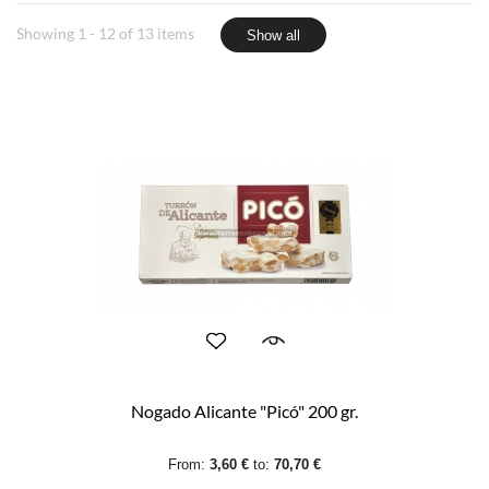
Showing 1 - 12 of 13 items
Show all
Nogado Alicante "Picó" 200 gr.
From:
3,60 €
to:
70,70 €