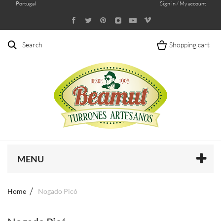
Portugal
Sign in / My account
Search
Shopping cart
MENU
Home
Nogado Picó