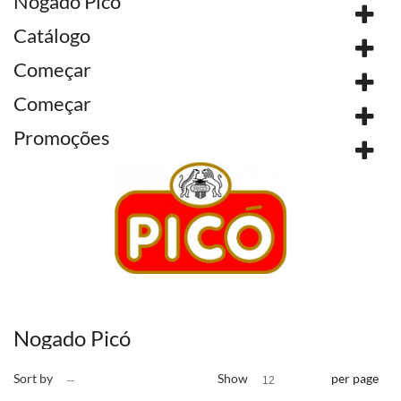
Nogado Picó
Catálogo
Começar
Começar
Promoções
Nogado Picó
Sort by
Show
per page
--
12