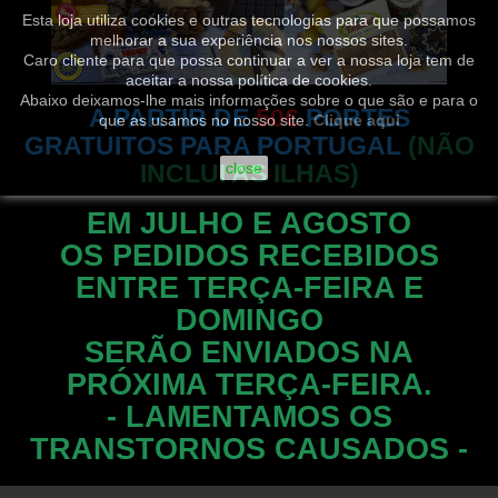
Esta loja utiliza cookies e outras tecnologias para que possamos
melhorar a sua experiência nos nossos sites.
Caro cliente para que possa continuar a ver a nossa loja tem de
aceitar a nossa política de cookies.
Abaixo deixamos-lhe mais informações sobre o que são e para o
A PARTIR DE
50€
PORTES
que as usamos no nosso site.
Clique aqui
GRATUITOS PARA PORTUGAL
(NÃO
INCLUI AS ILHAS)
close
EM JULHO E AGOSTO
OS PEDIDOS RECEBIDOS
ENTRE TERÇA-FEIRA E
DOMINGO
SERÃO ENVIADOS NA
PRÓXIMA TERÇA-FEIRA.
- LAMENTAMOS OS
TRANSTORNOS CAUSADOS -