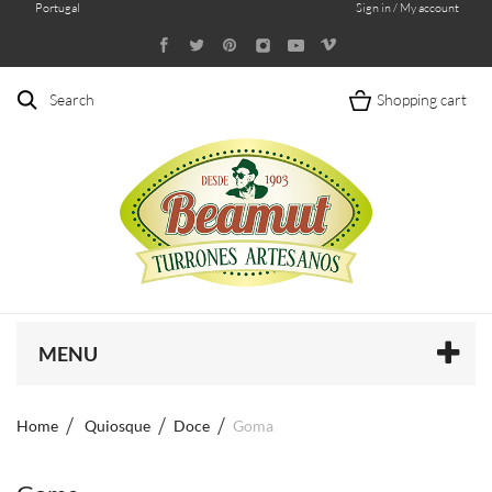
Portugal
Sign in / My account
Search
Shopping cart
MENU
Home
Quiosque
Doce
Goma