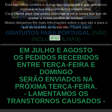
Esta loja utiliza cookies e outras tecnologias para que possamos
melhorar a sua experiência nos nossos sites.
Caro cliente para que possa continuar a ver a nossa loja tem de
aceitar a nossa política de cookies.
Abaixo deixamos-lhe mais informações sobre o que são e para o
A PARTIR DE
50€
PORTES
que as usamos no nosso site.
Clique aqui
GRATUITOS PARA PORTUGAL
(NÃO
INCLUI AS ILHAS)
close
EM JULHO E AGOSTO
OS PEDIDOS RECEBIDOS
ENTRE TERÇA-FEIRA E
DOMINGO
SERÃO ENVIADOS NA
PRÓXIMA TERÇA-FEIRA.
- LAMENTAMOS OS
TRANSTORNOS CAUSADOS -