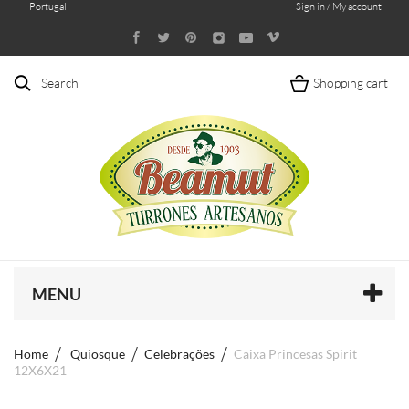
Portugal
Sign in / My account
Search
Shopping cart
MENU
Home
Quiosque
Celebrações
Caixa Princesas Spirit
12X6X21