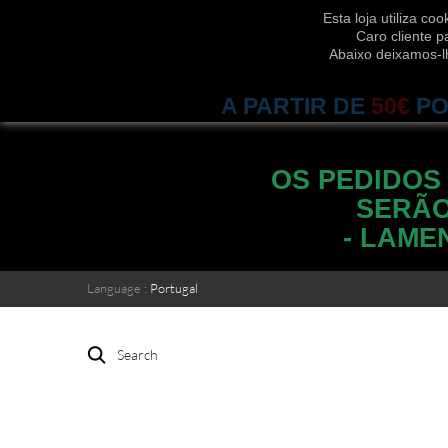
Esta loja utiliza c
Caro cliente p
Abaixo deixamos-l
A PARTIR DE
50€
PO
OS PEDIDOS
SERÃO
- LAME
Language :
Portugal
Search