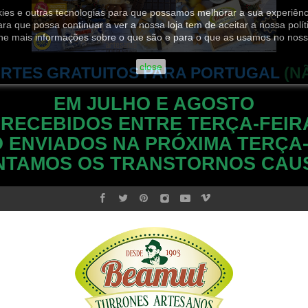
ookies e outras tecnologias para que possamos melhorar a sua experiênc
ara que possa continuar a ver a nossa loja tem de aceitar a nossa polít
he mais informações sobre o que são e para o que as usamos no noss
close
RTES GRATUITOS PARA PORTUGAL
(N
EM JULHO E AGOSTO
 RECEBIDOS ENTRE TERÇA-FEIR
 ENVIADOS NA PRÓXIMA TERÇA-
NTAMOS OS TRANSTORNOS CAU