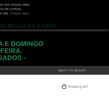
ia nos nossos sites.
ica de cookies.
o site.
Clique aqui
ÃO INCLUI AS ILHAS)
A E DOMINGO
FEIRA.
SADOS -
Sign in / My account
Shopping cart