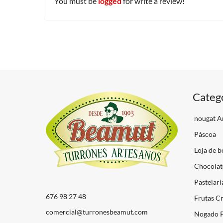
You must be
logged
for write a review!
Categ
nougat A
Páscoa
Loja de b
Chocolat
Pastelari
676 98 27 48
Frutas Cr
comercial@turronesbeamut.com
Nogado P