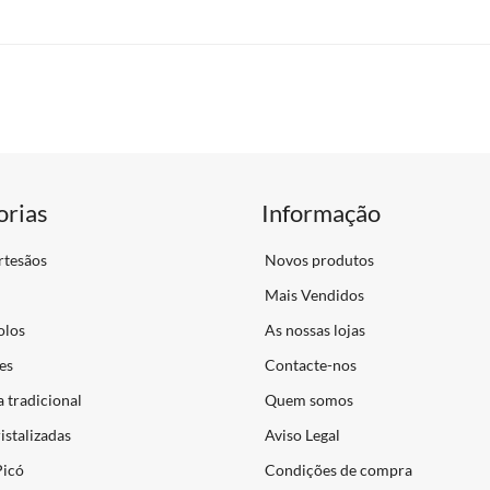
orias
Informação
rtesãos
Novos produtos
Mais Vendidos
olos
As nossas lojas
es
Contacte-nos
a tradicional
Quem somos
istalizadas
Aviso Legal
icó
Condições de compra