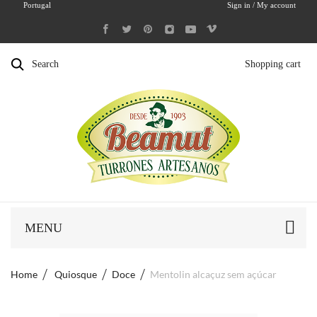
Portugal
Sign in / My account
Search
Shopping cart
MENU
Home
Quiosque
Doce
Mentolin alcaçuz sem açúcar