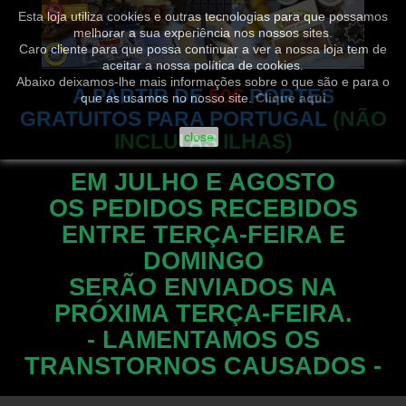
Esta loja utiliza cookies e outras tecnologias para que possamos
melhorar a sua experiência nos nossos sites.
Caro cliente para que possa continuar a ver a nossa loja tem de
aceitar a nossa política de cookies.
Abaixo deixamos-lhe mais informações sobre o que são e para o
A PARTIR DE
50€
PORTES
que as usamos no nosso site.
Clique aqui
GRATUITOS PARA PORTUGAL
(NÃO
INCLUI AS ILHAS)
close
EM JULHO E AGOSTO
OS PEDIDOS RECEBIDOS
ENTRE TERÇA-FEIRA E
DOMINGO
SERÃO ENVIADOS NA
PRÓXIMA TERÇA-FEIRA.
- LAMENTAMOS OS
TRANSTORNOS CAUSADOS -